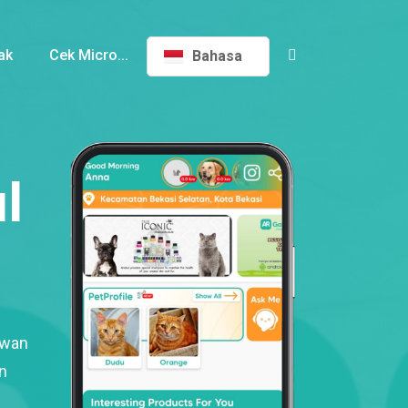
ak
Cek Micro...
Bahasa
l
ewan
n