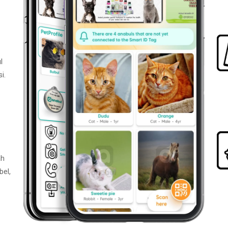
l
i.
ah
bel,