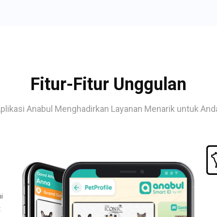
Fitur-Fitur Unggulan
plikasi Anabul Menghadirkan Layanan Menarik untuk And
i
t