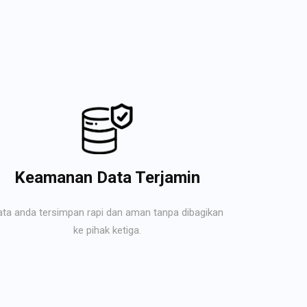
Keamanan Data Terjamin
ata anda tersimpan rapi dan aman tanpa dibagikan
ke pihak ketiga.