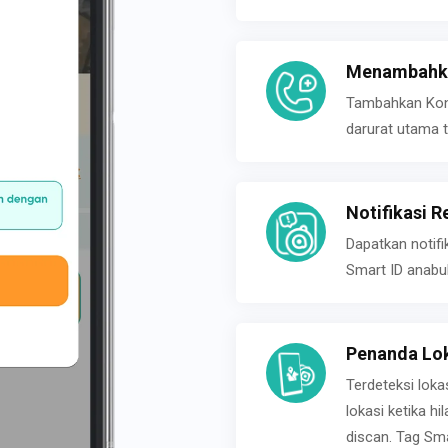
Menambahka
Tambahkan Konta
darurat utama t
Notifikasi R
Dapatkan notifi
Smart ID anabu
Penanda Lok
Terdeteksi loka
lokasi ketika h
discan. Tag Sma