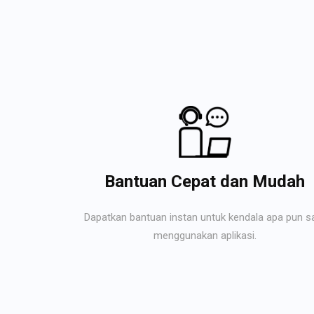
Bantuan Cepat dan Mudah
Dapatkan bantuan instan untuk kendala apa pun s
menggunakan aplikasi.