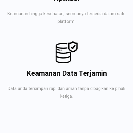
Keamanan hingga kesehatan, semuanya tersedia dalam satu
platform.
Keamanan Data Terjamin
Data anda tersimpan rapi dan aman tanpa dibagikan ke pihak
ketiga.