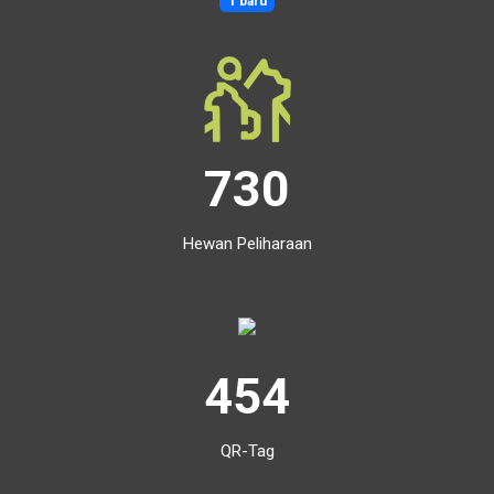
1 baru
730
Hewan Peliharaan
454
QR-Tag