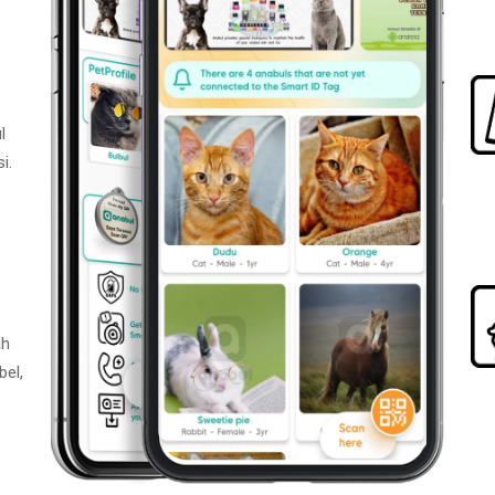
l
i.
ah
bel,