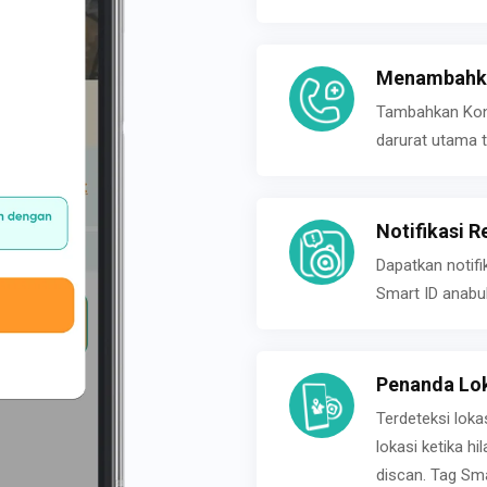
Menambahka
Tambahkan Konta
darurat utama t
Notifikasi R
Dapatkan notifi
Smart ID anabu
Penanda Lok
Terdeteksi loka
lokasi ketika h
discan. Tag Sma