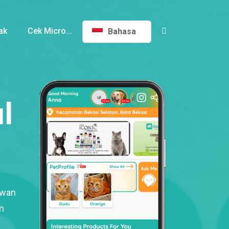
ak
Cek Micro...
Bahasa
l
ewan
n