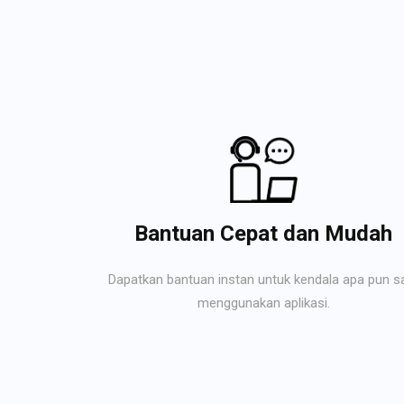
Bantuan Cepat dan Mudah
Dapatkan bantuan instan untuk kendala apa pun s
menggunakan aplikasi.