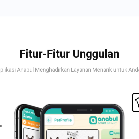
Fitur-Fitur Unggulan
plikasi Anabul Menghadirkan Layanan Menarik untuk And
i
t