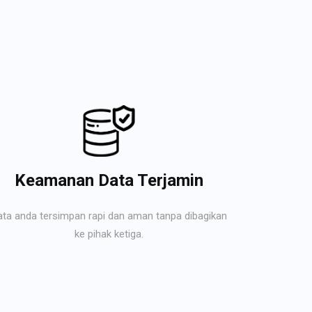
Keamanan Data Terjamin
ata anda tersimpan rapi dan aman tanpa dibagikan
ke pihak ketiga.