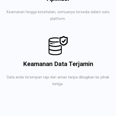
Keamanan hingga kesehatan, semuanya tersedia dalam satu
platform.
Keamanan Data Terjamin
Data anda tersimpan rapi dan aman tanpa dibagikan ke pihak
ketiga.