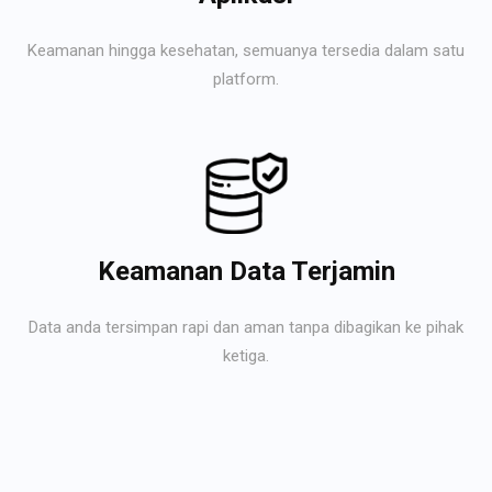
Keamanan hingga kesehatan, semuanya tersedia dalam satu
platform.
Keamanan Data Terjamin
Data anda tersimpan rapi dan aman tanpa dibagikan ke pihak
ketiga.