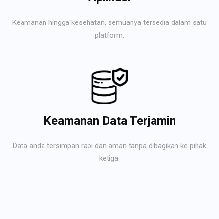
Keamanan hingga kesehatan, semuanya tersedia dalam satu
platform.
Keamanan Data Terjamin
Data anda tersimpan rapi dan aman tanpa dibagikan ke pihak
ketiga.