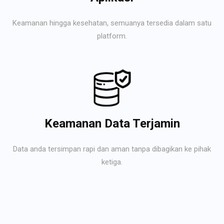
Keamanan hingga kesehatan, semuanya tersedia dalam satu
platform.
Keamanan Data Terjamin
Data anda tersimpan rapi dan aman tanpa dibagikan ke pihak
ketiga.