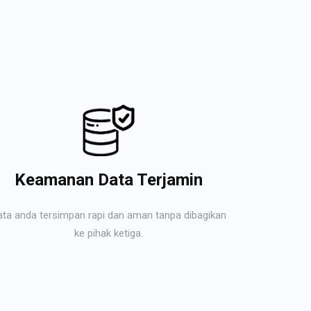
Keamanan Data Terjamin
ata anda tersimpan rapi dan aman tanpa dibagikan
ke pihak ketiga.