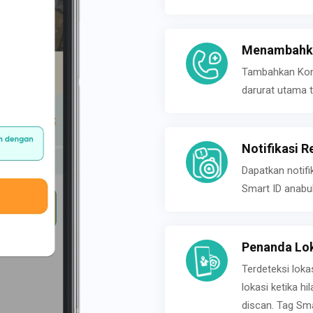
Menambahka
Tambahkan Konta
darurat utama t
Notifikasi R
Dapatkan notifi
Smart ID anabu
Penanda Lok
Terdeteksi loka
lokasi ketika h
discan. Tag Sma