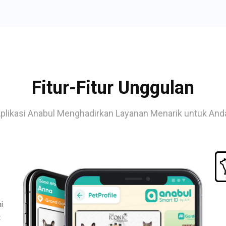
Fitur-Fitur Unggulan
plikasi Anabul Menghadirkan Layanan Menarik untuk And
i
t