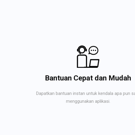
Bantuan Cepat dan Mudah
Dapatkan bantuan instan untuk kendala apa pun s
menggunakan aplikasi.