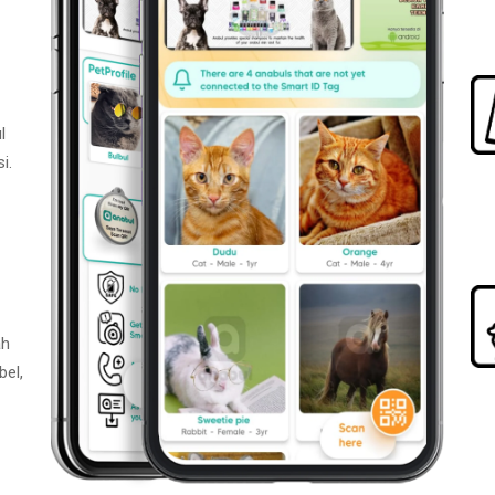
l
i.
ah
bel,