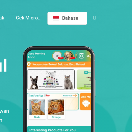
ak
Cek Micro...
Bahasa
l
ewan
n