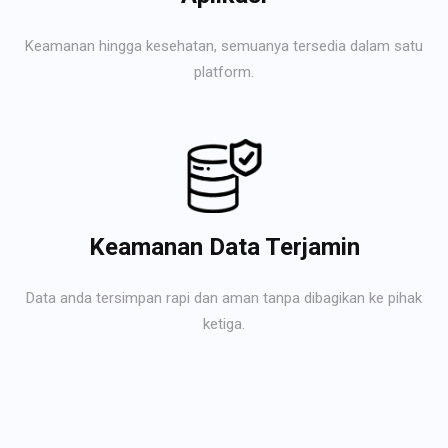
Keamanan hingga kesehatan, semuanya tersedia dalam satu
platform.
Keamanan Data Terjamin
Data anda tersimpan rapi dan aman tanpa dibagikan ke pihak
ketiga.