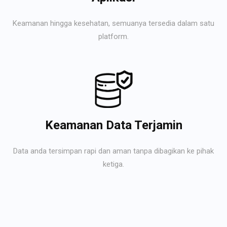
Keamanan hingga kesehatan, semuanya tersedia dalam satu
platform.
Keamanan Data Terjamin
Data anda tersimpan rapi dan aman tanpa dibagikan ke pihak
ketiga.