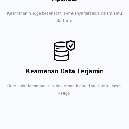
Keamanan hingga kesehatan, semuanya tersedia dalam satu
platform.
Keamanan Data Terjamin
Data anda tersimpan rapi dan aman tanpa dibagikan ke pihak
ketiga.