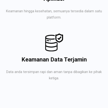
Keamanan hingga kesehatan, semuanya tersedia dalam satu
platform.
Keamanan Data Terjamin
Data anda tersimpan rapi dan aman tanpa dibagikan ke pihak
ketiga.