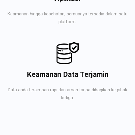
Keamanan hingga kesehatan, semuanya tersedia dalam satu
platform.
Keamanan Data Terjamin
Data anda tersimpan rapi dan aman tanpa dibagikan ke pihak
ketiga.