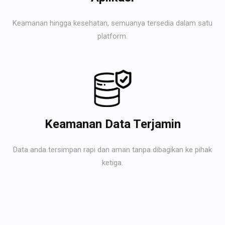
Keamanan hingga kesehatan, semuanya tersedia dalam satu
platform.
Keamanan Data Terjamin
Data anda tersimpan rapi dan aman tanpa dibagikan ke pihak
ketiga.