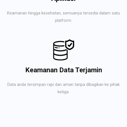
Keamanan hingga kesehatan, semuanya tersedia dalam satu
platform.
Keamanan Data Terjamin
Data anda tersimpan rapi dan aman tanpa dibagikan ke pihak
ketiga.