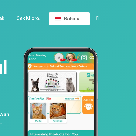
ak
Cek Micro...
Bahasa
l
ewan
n