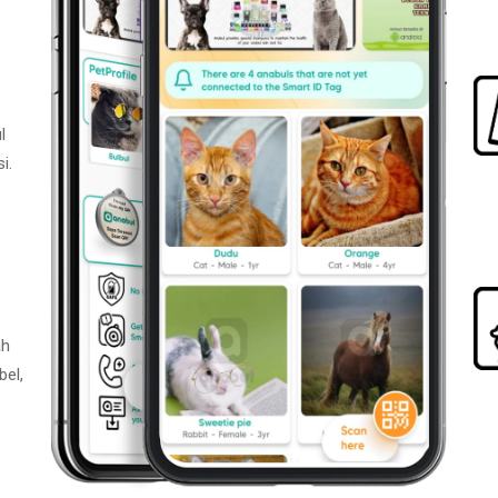
l
i.
ah
bel,