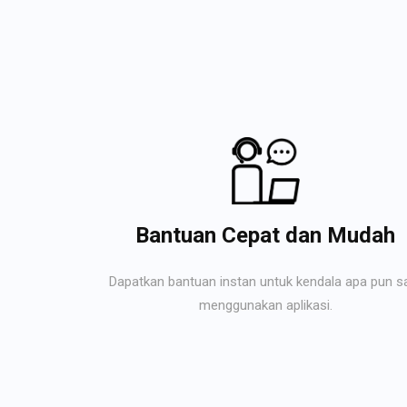
Bantuan Cepat dan Mudah
Dapatkan bantuan instan untuk kendala apa pun s
menggunakan aplikasi.