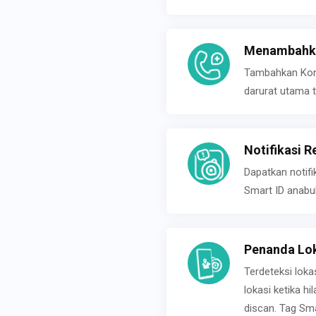
Menambahka
Tambahkan Konta
darurat utama t
Notifikasi R
Dapatkan notifi
Smart ID anabu
Penanda Lok
Terdeteksi loka
lokasi ketika h
discan. Tag Sma