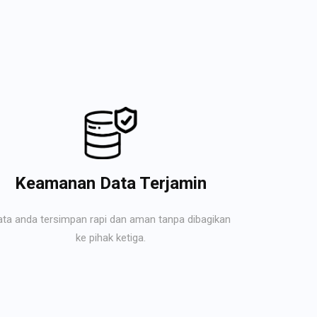
Keamanan Data Terjamin
ata anda tersimpan rapi dan aman tanpa dibagikan
ke pihak ketiga.