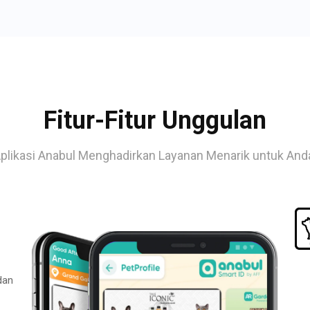
Fitur-Fitur Unggulan
plikasi Anabul Menghadirkan Layanan Menarik untuk And
dan