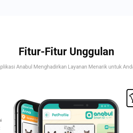
Fitur-Fitur Unggulan
plikasi Anabul Menghadirkan Layanan Menarik untuk And
i
t