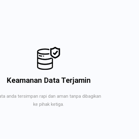
Keamanan Data Terjamin
ata anda tersimpan rapi dan aman tanpa dibagikan
ke pihak ketiga.