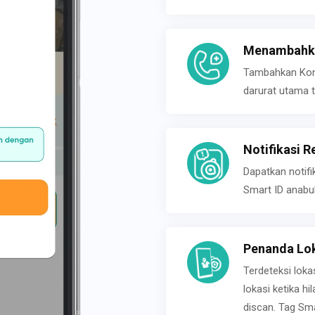
Menambahka
Tambahkan Konta
darurat utama t
Notifikasi R
Dapatkan notifi
Smart ID anabu
Penanda Lok
Terdeteksi loka
lokasi ketika h
discan. Tag Sma