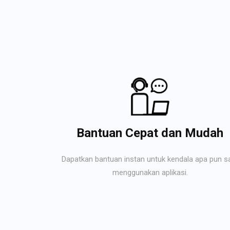
Bantuan Cepat dan Mudah
Dapatkan bantuan instan untuk kendala apa pun s
menggunakan aplikasi.