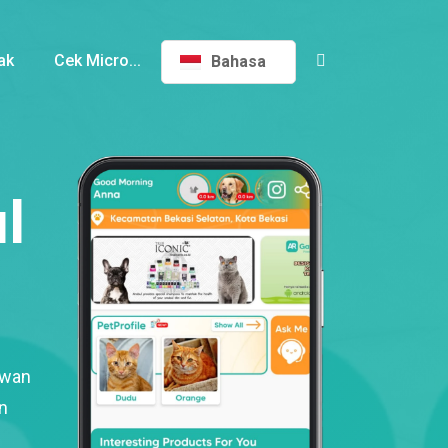
ak
Cek Micro...
Bahasa
l
ewan
n