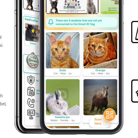
l
i.
ah
bel,