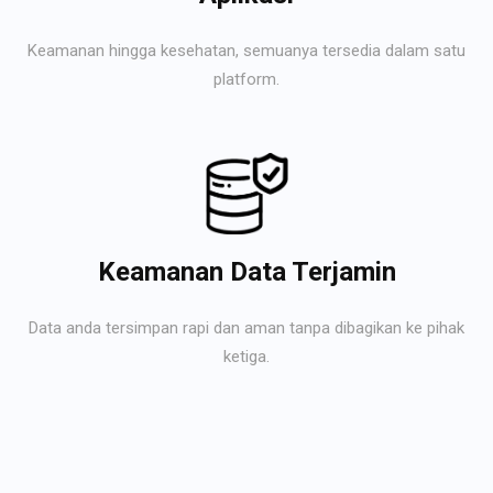
Keamanan hingga kesehatan, semuanya tersedia dalam satu
platform.
Keamanan Data Terjamin
Data anda tersimpan rapi dan aman tanpa dibagikan ke pihak
ketiga.