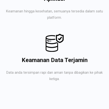
Keamanan hingga kesehatan, semuanya tersedia dalam satu
platform.
Keamanan Data Terjamin
Data anda tersimpan rapi dan aman tanpa dibagikan ke pihak
ketiga.