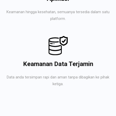
Keamanan hingga kesehatan, semuanya tersedia dalam satu
platform.
Keamanan Data Terjamin
Data anda tersimpan rapi dan aman tanpa dibagikan ke pihak
ketiga.