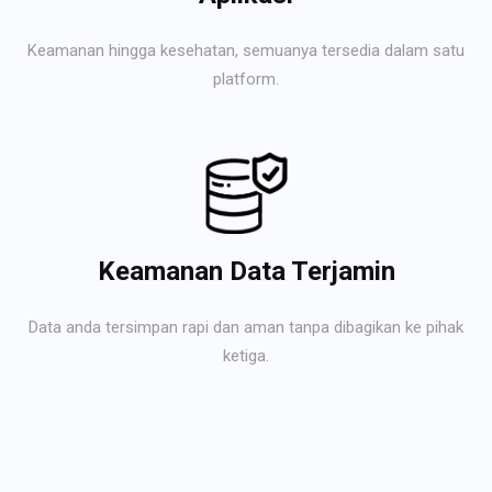
Keamanan hingga kesehatan, semuanya tersedia dalam satu
platform.
Keamanan Data Terjamin
Data anda tersimpan rapi dan aman tanpa dibagikan ke pihak
ketiga.