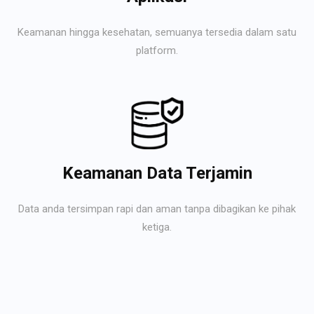
Keamanan hingga kesehatan, semuanya tersedia dalam satu
platform.
Keamanan Data Terjamin
Data anda tersimpan rapi dan aman tanpa dibagikan ke pihak
ketiga.