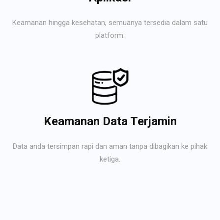
Keamanan hingga kesehatan, semuanya tersedia dalam satu
platform.
Keamanan Data Terjamin
Data anda tersimpan rapi dan aman tanpa dibagikan ke pihak
ketiga.