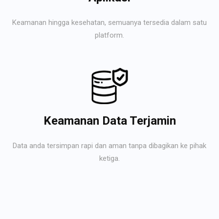
Keamanan hingga kesehatan, semuanya tersedia dalam satu
platform.
Keamanan Data Terjamin
Data anda tersimpan rapi dan aman tanpa dibagikan ke pihak
ketiga.