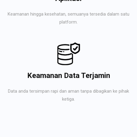
Keamanan hingga kesehatan, semuanya tersedia dalam satu
platform.
Keamanan Data Terjamin
Data anda tersimpan rapi dan aman tanpa dibagikan ke pihak
ketiga.