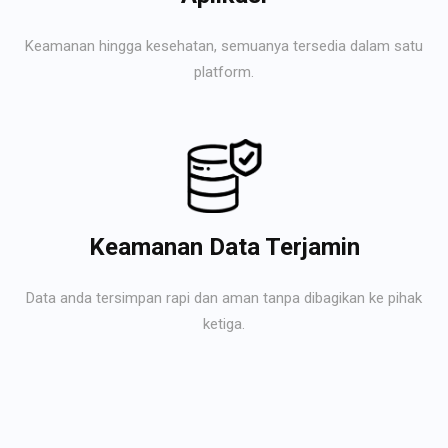
Keamanan hingga kesehatan, semuanya tersedia dalam satu
platform.
Keamanan Data Terjamin
Data anda tersimpan rapi dan aman tanpa dibagikan ke pihak
ketiga.