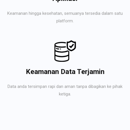
Keamanan hingga kesehatan, semuanya tersedia dalam satu
platform.
Keamanan Data Terjamin
Data anda tersimpan rapi dan aman tanpa dibagikan ke pihak
ketiga.