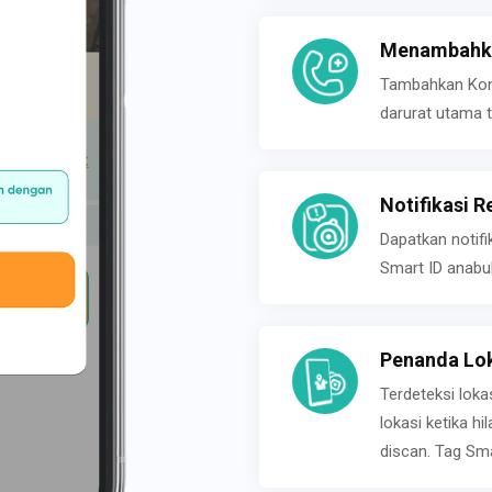
Menambahka
Tambahkan Konta
darurat utama t
Notifikasi R
Dapatkan notifi
Smart ID anabu
Penanda Lok
Terdeteksi loka
lokasi ketika h
discan. Tag Sma