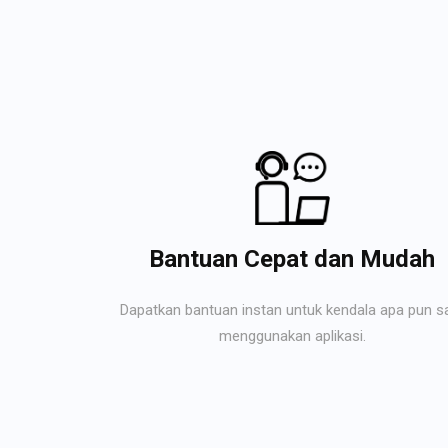
Bantuan Cepat dan Mudah
Dapatkan bantuan instan untuk kendala apa pun s
menggunakan aplikasi.