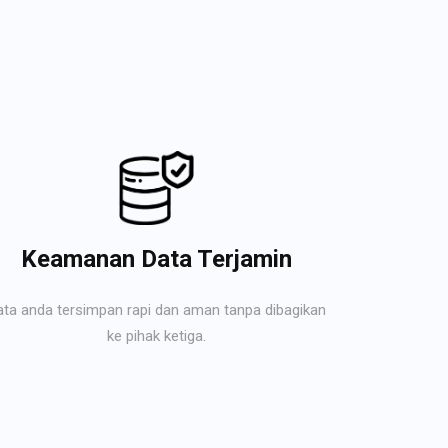
Keamanan Data Terjamin
ata anda tersimpan rapi dan aman tanpa dibagikan
ke pihak ketiga.