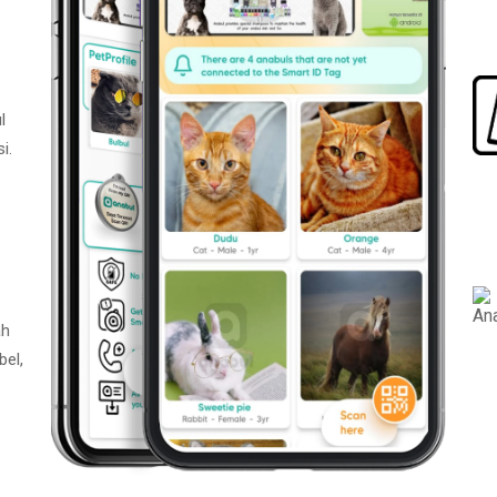
l
i.
ah
bel,