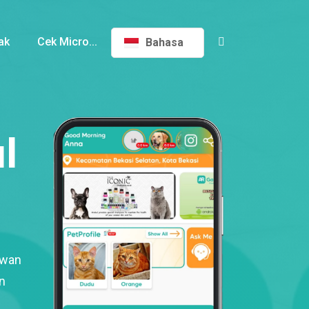
ak
Cek Micro...
Bahasa
l
ewan
n