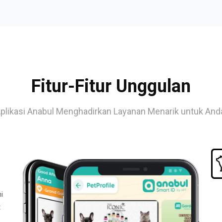
Fitur-Fitur Unggulan
plikasi Anabul Menghadirkan Layanan Menarik untuk And
i
t