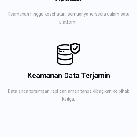
Keamanan hingga kesehatan, semuanya tersedia dalam satu
platform.
Keamanan Data Terjamin
Data anda tersimpan rapi dan aman tanpa dibagikan ke pihak
ketiga.