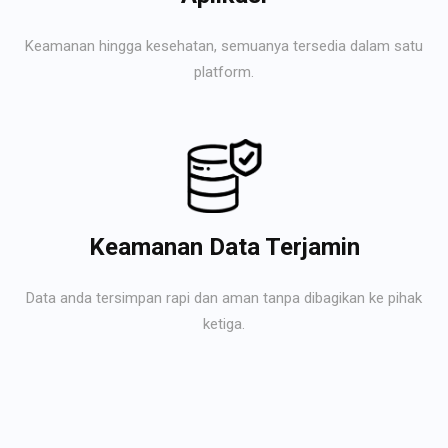
Keamanan hingga kesehatan, semuanya tersedia dalam satu
platform.
Keamanan Data Terjamin
Data anda tersimpan rapi dan aman tanpa dibagikan ke pihak
ketiga.