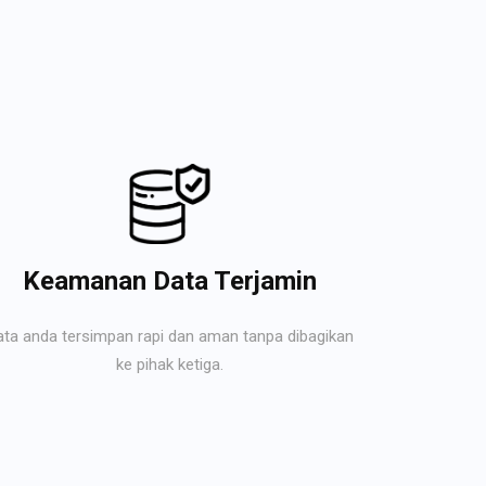
Keamanan Data Terjamin
ata anda tersimpan rapi dan aman tanpa dibagikan
ke pihak ketiga.