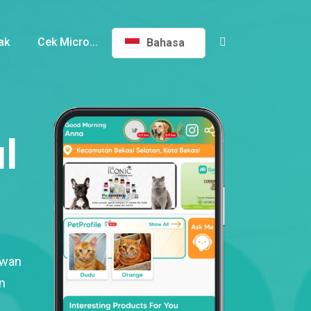
ak
Cek Micro...
Bahasa
l
ewan
n