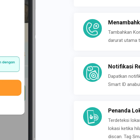
Menambahka
Tambahkan Konta
darurat utama t
Notifikasi R
Dapatkan notifi
Smart ID anabu
Penanda Lok
Terdeteksi loka
lokasi ketika h
discan. Tag Sma