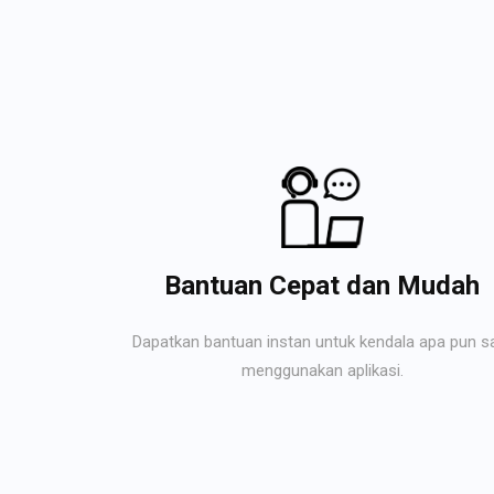
Bantuan Cepat dan Mudah
Dapatkan bantuan instan untuk kendala apa pun s
menggunakan aplikasi.