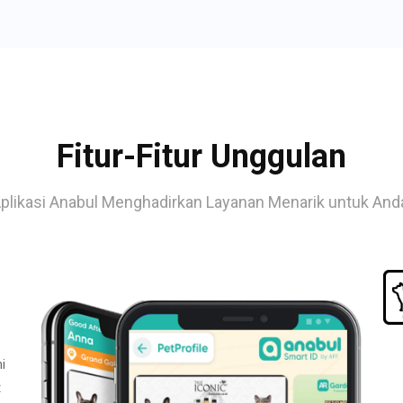
Fitur-Fitur Unggulan
plikasi Anabul Menghadirkan Layanan Menarik untuk And
i
t