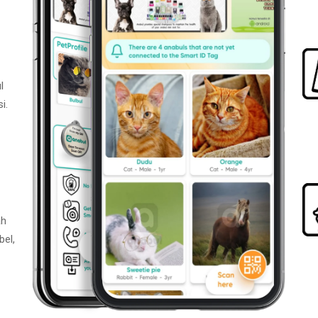
l
i.
ah
bel,