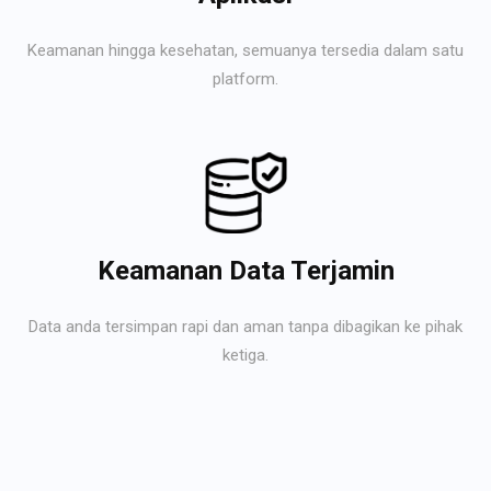
Keamanan hingga kesehatan, semuanya tersedia dalam satu
platform.
Keamanan Data Terjamin
Data anda tersimpan rapi dan aman tanpa dibagikan ke pihak
ketiga.