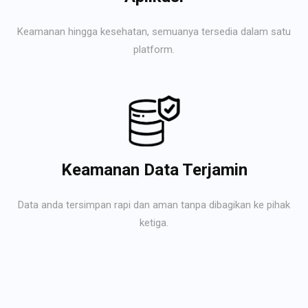
Keamanan hingga kesehatan, semuanya tersedia dalam satu
platform.
Keamanan Data Terjamin
Data anda tersimpan rapi dan aman tanpa dibagikan ke pihak
ketiga.