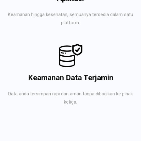
Keamanan hingga kesehatan, semuanya tersedia dalam satu
platform.
Keamanan Data Terjamin
Data anda tersimpan rapi dan aman tanpa dibagikan ke pihak
ketiga.