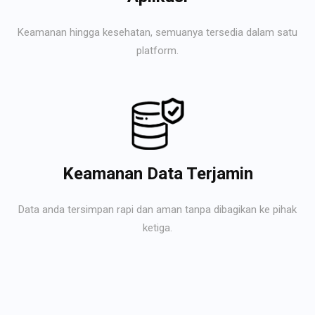
Keamanan hingga kesehatan, semuanya tersedia dalam satu
platform.
Keamanan Data Terjamin
Data anda tersimpan rapi dan aman tanpa dibagikan ke pihak
ketiga.