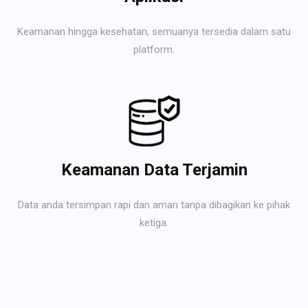
Keamanan hingga kesehatan, semuanya tersedia dalam satu
platform.
Keamanan Data Terjamin
Data anda tersimpan rapi dan aman tanpa dibagikan ke pihak
ketiga.