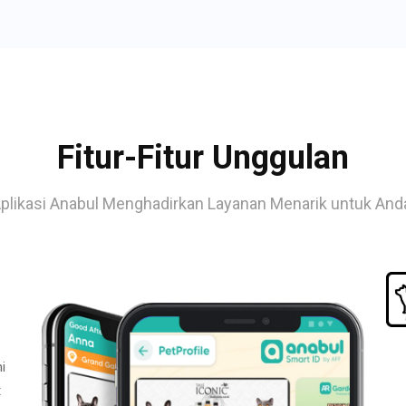
Fitur-Fitur Unggulan
plikasi Anabul Menghadirkan Layanan Menarik untuk And
i
t