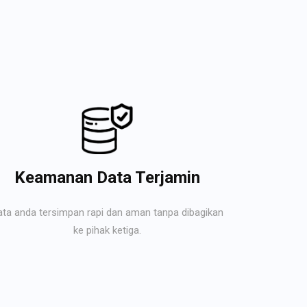
Keamanan Data Terjamin
ata anda tersimpan rapi dan aman tanpa dibagikan
ke pihak ketiga.