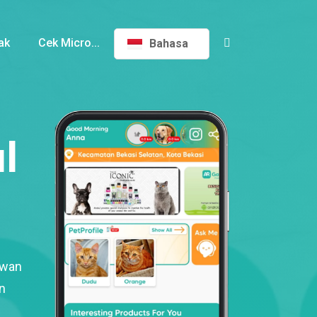
ak
Cek Micro...
Bahasa
l
ewan
n