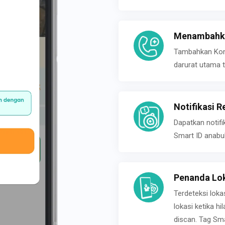
Menambahka
Tambahkan Konta
darurat utama t
Notifikasi R
Dapatkan notifi
Smart ID anabu
Penanda Lok
Terdeteksi loka
lokasi ketika h
discan. Tag Sma