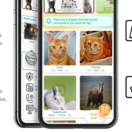
l
i.
ah
bel,