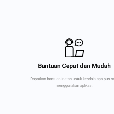
Bantuan Cepat dan Mudah
Dapatkan bantuan instan untuk kendala apa pun s
menggunakan aplikasi.