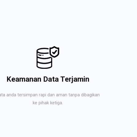
Keamanan Data Terjamin
ata anda tersimpan rapi dan aman tanpa dibagikan
ke pihak ketiga.