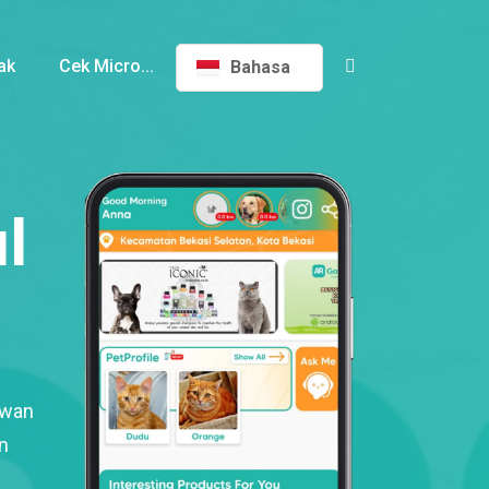
ak
Cek Micro...
Bahasa
l
ewan
n