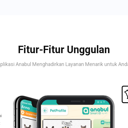
Fitur-Fitur Unggulan
plikasi Anabul Menghadirkan Layanan Menarik untuk And
i
t