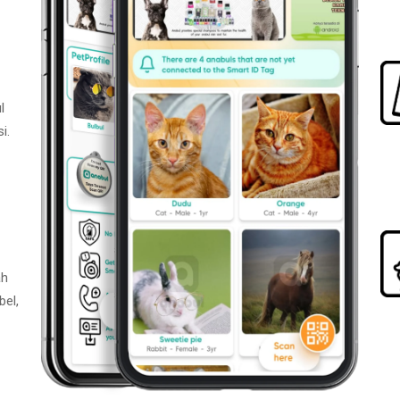
l
i.
ah
bel,