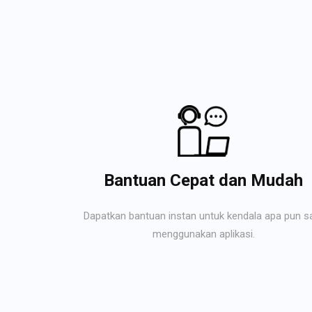
Bantuan Cepat dan Mudah
Dapatkan bantuan instan untuk kendala apa pun s
menggunakan aplikasi.