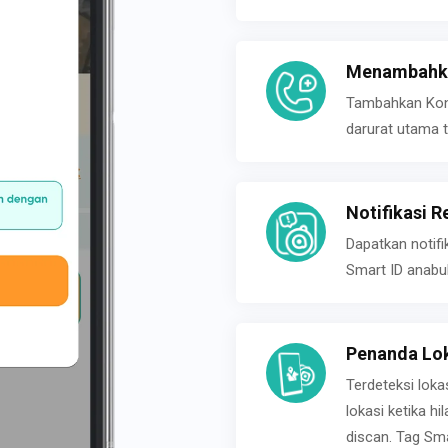
Menambahka
Tambahkan Konta
darurat utama t
Notifikasi R
Dapatkan notifi
Smart ID anabu
Penanda Lok
Terdeteksi loka
lokasi ketika h
discan. Tag Sma