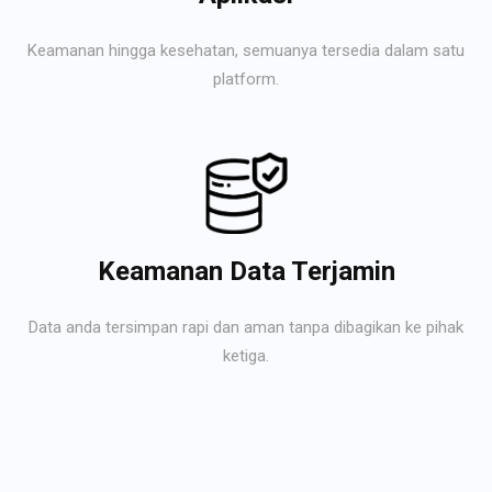
Keamanan hingga kesehatan, semuanya tersedia dalam satu
platform.
Keamanan Data Terjamin
Data anda tersimpan rapi dan aman tanpa dibagikan ke pihak
ketiga.