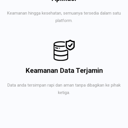
Keamanan hingga kesehatan, semuanya tersedia dalam satu
platform.
Keamanan Data Terjamin
Data anda tersimpan rapi dan aman tanpa dibagikan ke pihak
ketiga.