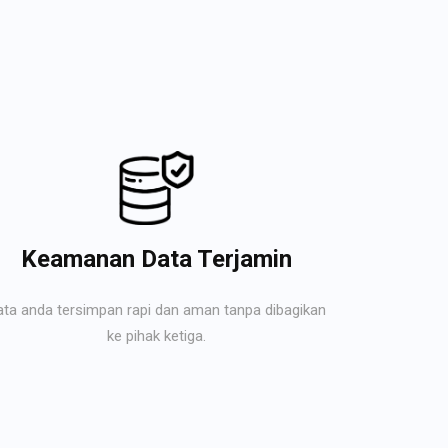
Keamanan Data Terjamin
ata anda tersimpan rapi dan aman tanpa dibagikan
ke pihak ketiga.