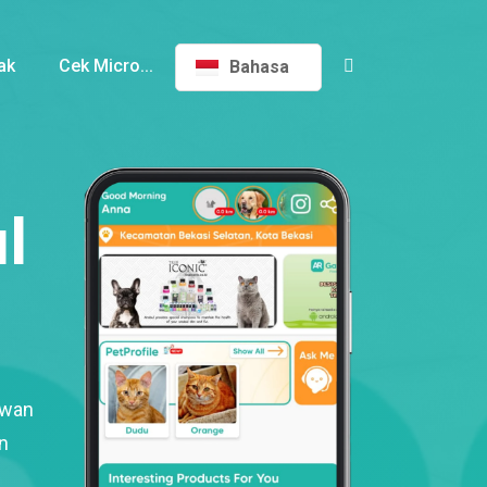
ak
Cek Micro...
Bahasa
l
ewan
n