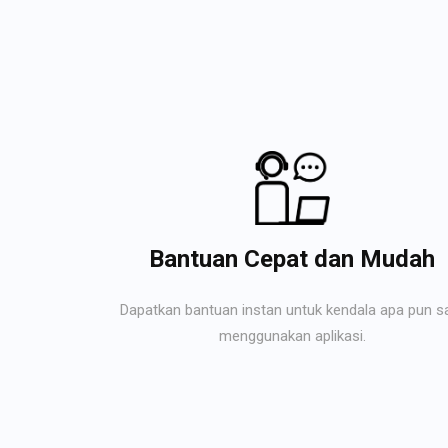
Bantuan Cepat dan Mudah
Dapatkan bantuan instan untuk kendala apa pun s
menggunakan aplikasi.