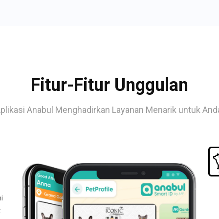
Fitur-Fitur Unggulan
plikasi Anabul Menghadirkan Layanan Menarik untuk And
i
t