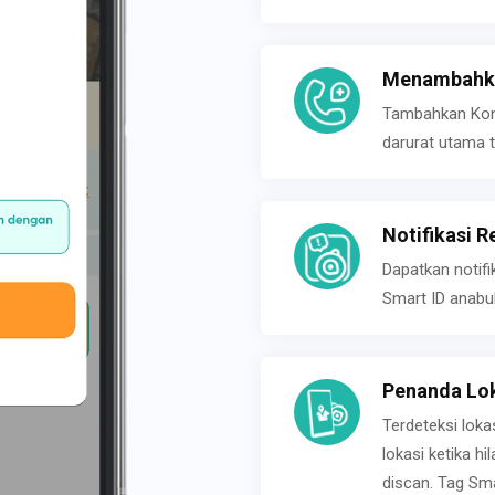
Menambahka
Tambahkan Konta
darurat utama t
Notifikasi R
Dapatkan notifi
Smart ID anabu
Penanda Lok
Terdeteksi loka
lokasi ketika h
discan. Tag Sma