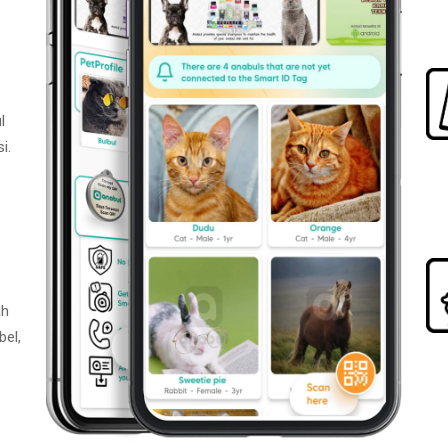
l
i.
ah
bel,