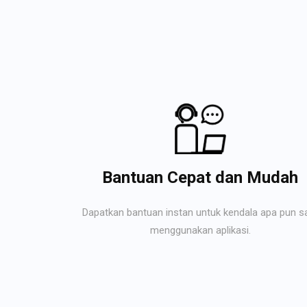
Bantuan Cepat dan Mudah
Dapatkan bantuan instan untuk kendala apa pun s
menggunakan aplikasi.