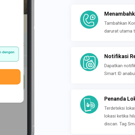
Menambahka
Tambahkan Konta
darurat utama t
Notifikasi R
Dapatkan notifi
Smart ID anabu
Penanda Lok
Terdeteksi loka
lokasi ketika h
discan. Tag Sma