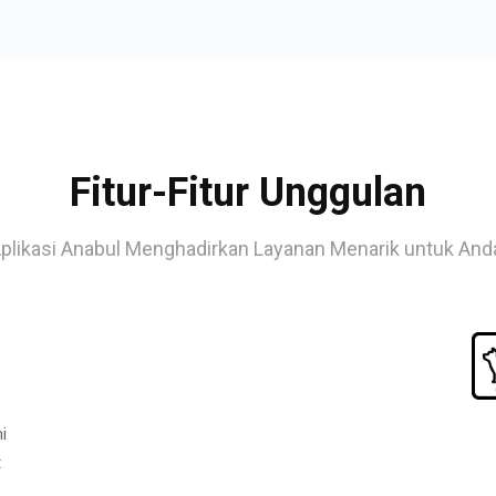
Fitur-Fitur Unggulan
plikasi Anabul Menghadirkan Layanan Menarik untuk And
i
t