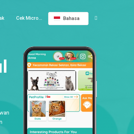
ak
Cek Micro...
Bahasa
l
ewan
n