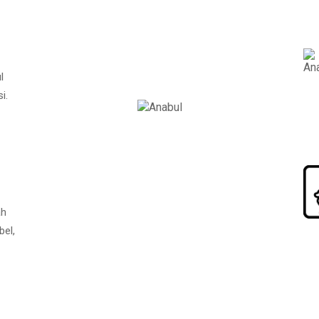
l
i.
ah
bel,