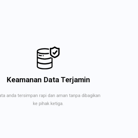
Keamanan Data Terjamin
ata anda tersimpan rapi dan aman tanpa dibagikan
ke pihak ketiga.