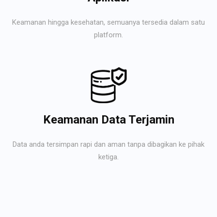
Keamanan hingga kesehatan, semuanya tersedia dalam satu
platform.
Keamanan Data Terjamin
Data anda tersimpan rapi dan aman tanpa dibagikan ke pihak
ketiga.