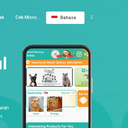
ak
Cek Micro...
Bahasa
l
ewan
n