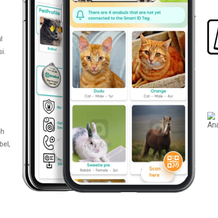
l
i.
ah
bel,