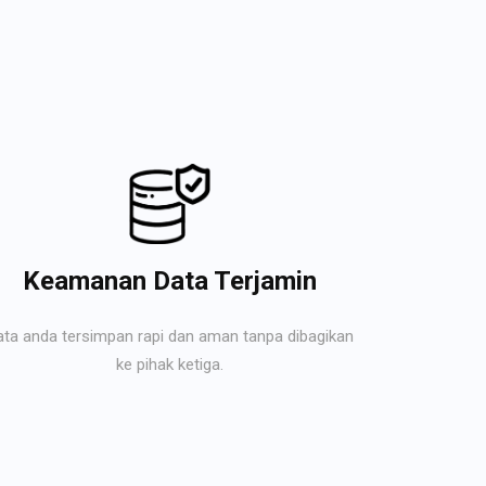
Keamanan Data Terjamin
ata anda tersimpan rapi dan aman tanpa dibagikan
ke pihak ketiga.