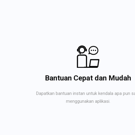
Bantuan Cepat dan Mudah
Dapatkan bantuan instan untuk kendala apa pun s
menggunakan aplikasi.