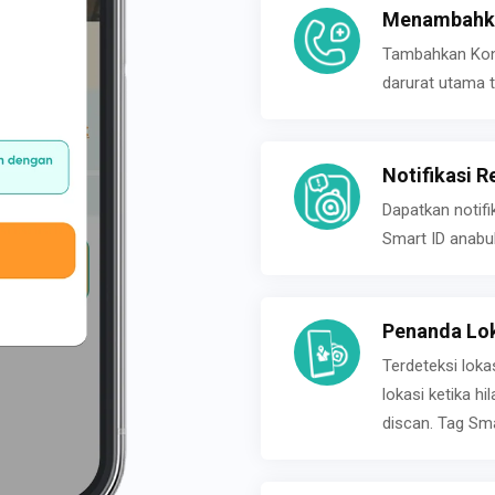
Menambahka
Tambahkan Konta
darurat utama t
Notifikasi R
Dapatkan notifi
Smart ID anabu
Penanda Lok
Terdeteksi loka
lokasi ketika h
discan. Tag Sma