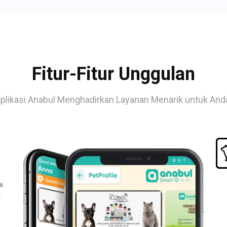
Fitur-Fitur Unggulan
plikasi Anabul Menghadirkan Layanan Menarik untuk And
i
t