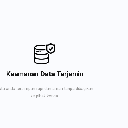
Keamanan Data Terjamin
ata anda tersimpan rapi dan aman tanpa dibagikan
ke pihak ketiga.