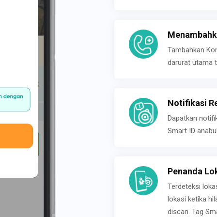
Menambahka
Tambahkan Konta
darurat utama t
Notifikasi R
Dapatkan notifi
Smart ID anabu
Penanda Lok
Terdeteksi loka
lokasi ketika h
discan. Tag Sma