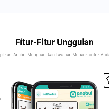
Fitur-Fitur Unggulan
plikasi Anabul Menghadirkan Layanan Menarik untuk And
i
t