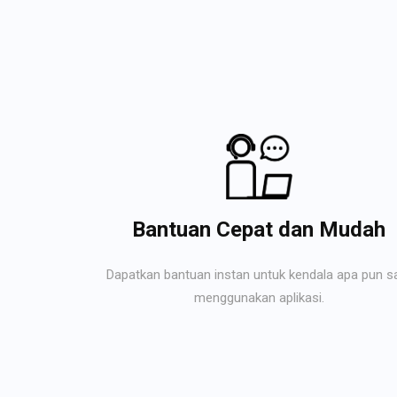
Bantuan Cepat dan Mudah
Dapatkan bantuan instan untuk kendala apa pun s
menggunakan aplikasi.