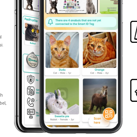
l
i.
ah
bel,