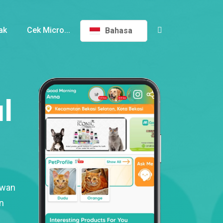
ak
Cek Micro...
Bahasa
l
ewan
n