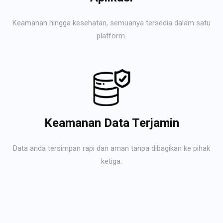
Keamanan hingga kesehatan, semuanya tersedia dalam satu
platform.
Keamanan Data Terjamin
Data anda tersimpan rapi dan aman tanpa dibagikan ke pihak
ketiga.