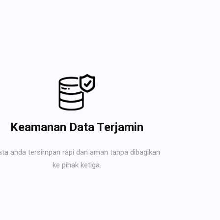
Keamanan Data Terjamin
ata anda tersimpan rapi dan aman tanpa dibagikan
ke pihak ketiga.