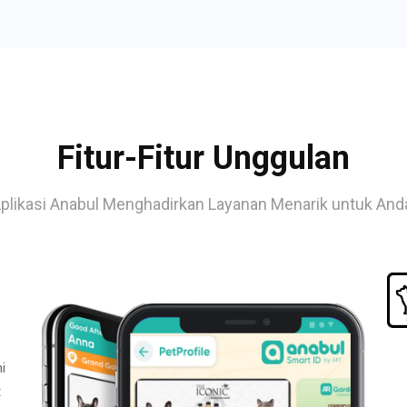
Fitur-Fitur Unggulan
plikasi Anabul Menghadirkan Layanan Menarik untuk And
i
t