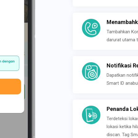
Menambahka
Tambahkan Konta
darurat utama t
Notifikasi R
Dapatkan notifi
Smart ID anabu
Penanda Lok
Terdeteksi loka
lokasi ketika h
discan. Tag Sma