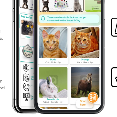
l
i.
ah
bel,