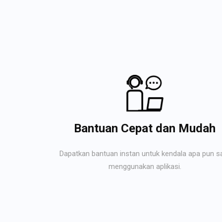
Bantuan Cepat dan Mudah
Dapatkan bantuan instan untuk kendala apa pun s
menggunakan aplikasi.