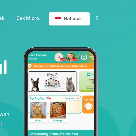
ak
Cek Micro...
Bahasa
l
ewan
n