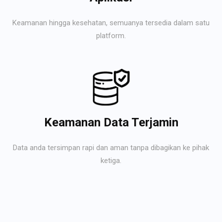
Keamanan hingga kesehatan, semuanya tersedia dalam satu
platform.
Keamanan Data Terjamin
Data anda tersimpan rapi dan aman tanpa dibagikan ke pihak
ketiga.