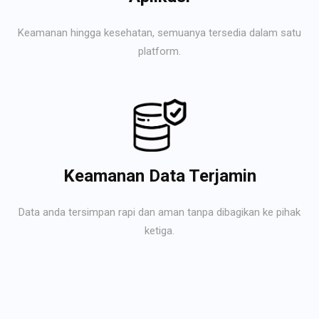
Keamanan hingga kesehatan, semuanya tersedia dalam satu
platform.
Keamanan Data Terjamin
Data anda tersimpan rapi dan aman tanpa dibagikan ke pihak
ketiga.